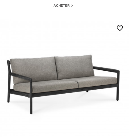
ACHETER
>
favorite_border