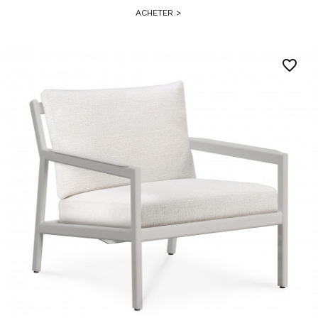
ACHETER
>
favorite_border