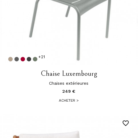
+21
Chaise Luxembourg
Chaises extérieures
249 €
ACHETER
>
favorite_border