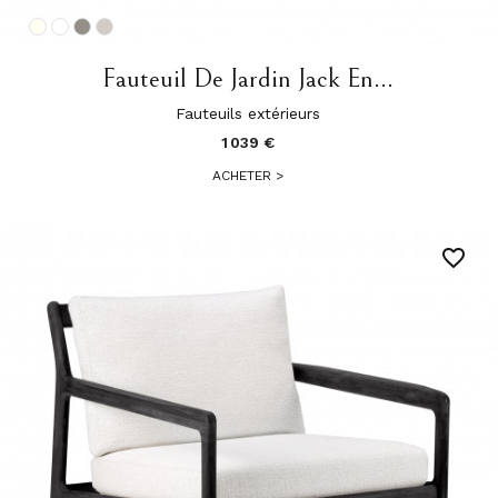
Fauteuil De Jardin Jack En...
Fauteuils extérieurs
1 039 €
ACHETER
>
favorite_border