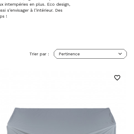
ux intempéries en plus. Eco design,
si s’envisager à l’intérieur. Des
ps !
Trier par :
Pertinence
favorite_border