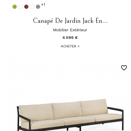
+1
Canapé De Jardin Jack En...
Mobilier Extérieur
4 096 €
ACHETER
>
favorite_border