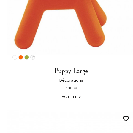
Puppy Large
Décorations
180 €
ACHETER
>
favorite_border