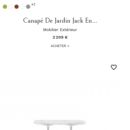
+1
Canapé De Jardin Jack En...
Mobilier Extérieur
2 209 €
ACHETER
>
favorite_border