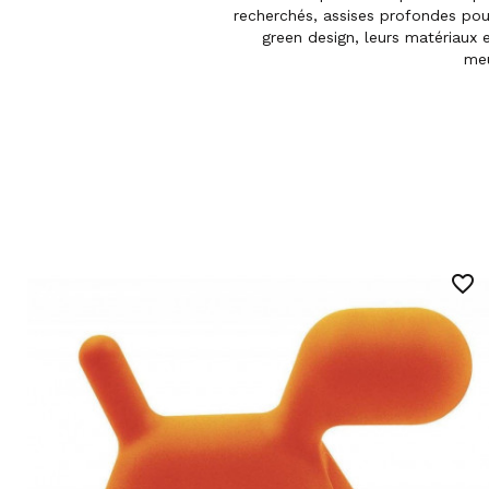
recherchés, assises profondes pour
green design, leurs matériaux et
meu
favorite_border