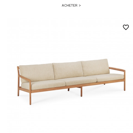
ACHETER
>
favorite_border