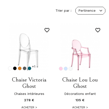
Trier par :
Pertinence
favorite_border
favorite_border
+1
Chaise Victoria
Chaise Lou Lou
Ghost
Ghost
Chaises intérieures
Décorations enfant
278 €
135 €
ACHETER
>
ACHETER
>