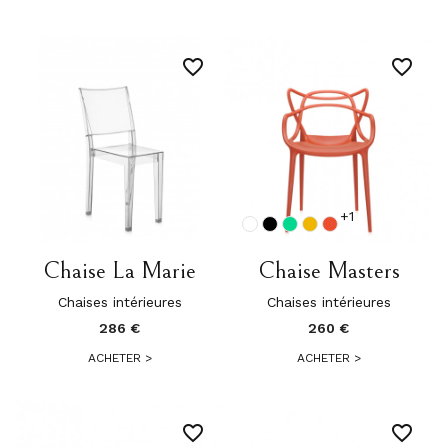
favorite_border
favorite_border
+1
Chaise La Marie
Chaise Masters
Chaises intérieures
Chaises intérieures
286 €
260 €
ACHETER
>
ACHETER
>
favorite_border
favorite_border