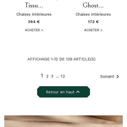
Tissu...
Ghost...
Chaises intérieures
Chaises intérieures
364 €
172 €
ACHETER
>
ACHETER
>
AFFICHAGE 1-12 DE 139 ARTICLE(S)
1

2
3
…
12
Suivant

Retour en haut