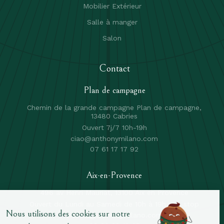
Mobilier Extérieur
Salle à manger
Salon
Contact
Plan de campagne
Chemin de la grande campagne Plan de campagne,
13480 Cabries
Ouvert 7j/7 10h-19h
ciao@anthonymilano.com
07 61 17 17 92
Aix-en-Provence
496 av Henri Mauriat, 13100 Aix en Provence
Ouvert du Lundi au Samedi de 10h à 19h non stop
ciaoaix@anthonymilano.com