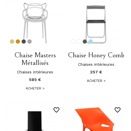
Chaise Masters
Chaise Honey Comb
Métallisés
Chaises intérieures
Chaises intérieures
257 €
585 €
ACHETER
>
ACHETER
>
favorite_border
favorite_border