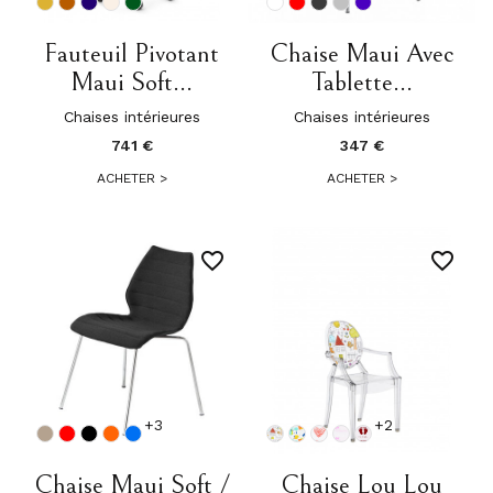
Fauteuil Pivotant
Chaise Maui Avec
Maui Soft...
Tablette...
Chaises intérieures
Chaises intérieures
741 €
347 €
ACHETER
>
ACHETER
>
favorite_border
favorite_border
+3
+2
Chaise Maui Soft /
Chaise Lou Lou