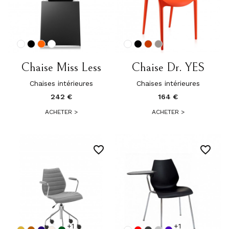
Chaise Miss Less
Chaise Dr. YES
Chaises intérieures
Chaises intérieures
242 €
164 €
ACHETER
>
ACHETER
>
favorite_border
favorite_border
+1
+1