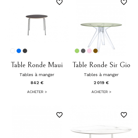
favorite_border
favorite_border
Table Ronde Maui
Table Ronde Sir Gio
Tables à manger
Tables à manger
842 €
2 019 €
ACHETER
>
ACHETER
>
favorite_border
favorite_border