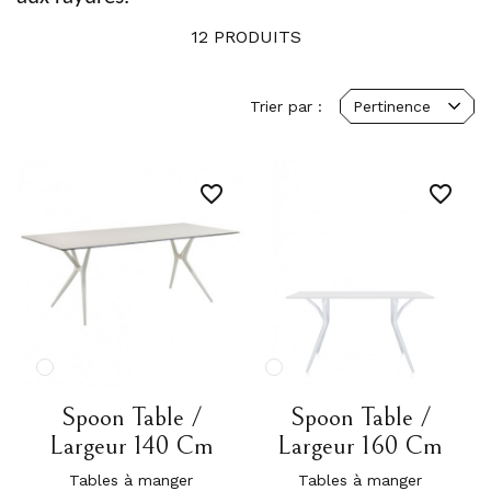
12 PRODUITS
Trier par :
Pertinence
favorite_border
favorite_border
Spoon Table /
Spoon Table /
Largeur 140 Cm
Largeur 160 Cm
Tables à manger
Tables à manger