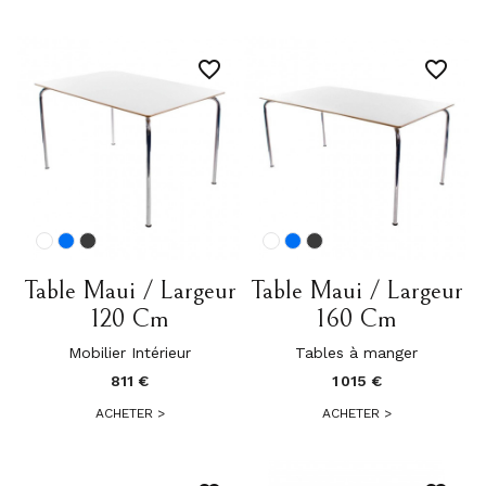
favorite_border
favorite_border
Table Maui / Largeur
Table Maui / Largeur
120 Cm
160 Cm
Mobilier Intérieur
Tables à manger
811 €
1 015 €
ACHETER
>
ACHETER
>