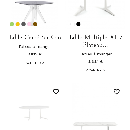
Table Carré Sir Gio
Table Multiplo XL /
Plateau...
Tables à manger
2 019 €
Tables à manger
4 641 €
ACHETER
>
ACHETER
>
favorite_border
favorite_border