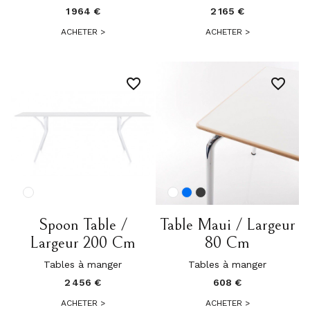
1 964 €
2 165 €
ACHETER
>
ACHETER
>
favorite_border
favorite_border
Spoon Table /
Table Maui / Largeur
Largeur 200 Cm
80 Cm
Tables à manger
Tables à manger
2 456 €
608 €
ACHETER
>
ACHETER
>