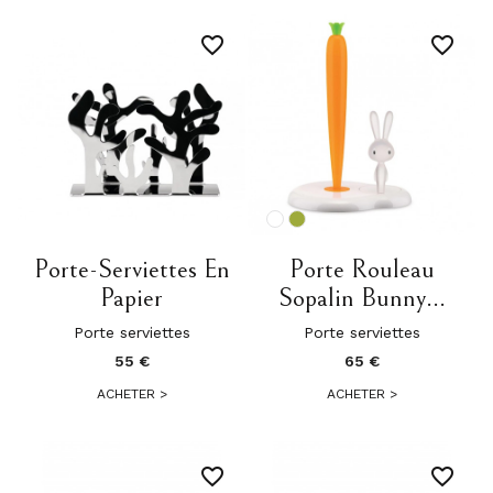
favorite_border
favorite_border
Porte-Serviettes En
Porte Rouleau
Papier
Sopalin Bunny...
Porte serviettes
Porte serviettes
55 €
65 €
ACHETER
>
ACHETER
>
favorite_border
favorite_border