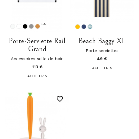
+4
Porte-Serviette Rail
Beach Baggy XL
Grand
Porte serviettes
Accessoires salle de bain
49 €
113 €
ACHETER
>
ACHETER
>
favorite_border