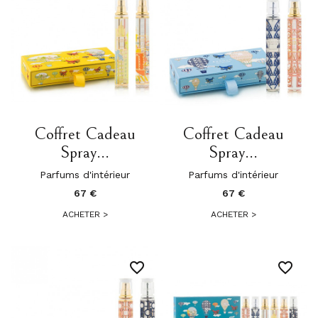
Coffret Cadeau
Coffret Cadeau
Spray...
Spray...
Parfums d'intérieur
Parfums d'intérieur
67 €
67 €
ACHETER
>
ACHETER
>
favorite_border
favorite_border