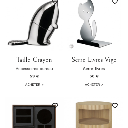
favorite_border
favorite_border
Taille-Crayon
Serre-Livres Vigo
Accessoires bureau
Serre-livres
59 €
60 €
ACHETER
>
ACHETER
>
favorite_border
favorite_border