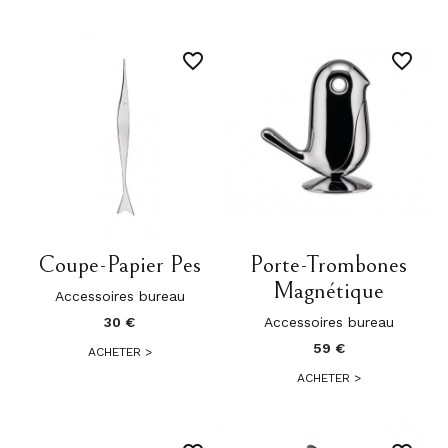
favorite_border
favorite_border
Coupe-Papier Pes
Porte-Trombones
Magnétique
Accessoires bureau
30 €
Accessoires bureau
59 €
ACHETER
>
ACHETER
>