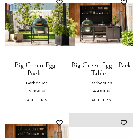
favorite_border
favorite_border
Big Green Egg -
Big Green Egg - Pack
Pack...
Table...
Barbecues
Barbecues
2 850 €
4 490 €
ACHETER
>
ACHETER
>
favorite_border
favorite_border