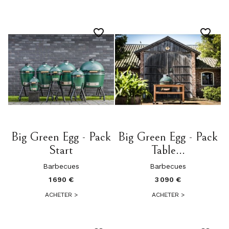
favorite_border
favorite_border
Big Green Egg - Pack
Big Green Egg - Pack
Start
Table...
Barbecues
Barbecues
1 690 €
3 090 €
ACHETER
>
ACHETER
>