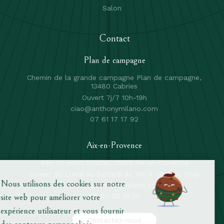
Salon
Contact
Plan de campagne
Chemin de la grande campagne Plan de campagne,
13480 Cabries
Ouvert 7j/7 10h-19h
ciao@anthonymilano.com
07 61 17 17 92
Aix-en-Provence
496 av Henri Mauriat, 13100 Aix en Provence
Ouvert du Lundi au Samedi de 10h à 19h non stop
ciaoaix@anthonymilano.com
06 82 28 19 25
Contactez-nous