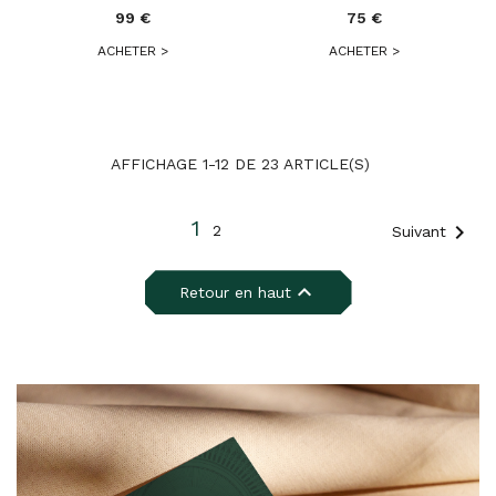
99 €
75 €
ACHETER
>
ACHETER
>
AFFICHAGE 1-12 DE 23 ARTICLE(S)
1

2
Suivant

Retour en haut