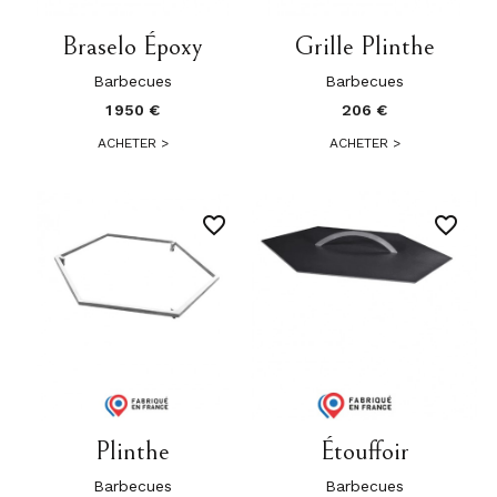
Braselo Époxy
Grille Plinthe
Barbecues
Barbecues
1 950 €
206 €
ACHETER
>
ACHETER
>
favorite_border
favorite_border
Plinthe
Étouffoir
Barbecues
Barbecues