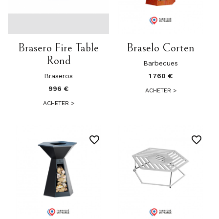
Brasero Fire Table
Braselo Corten
Rond
Barbecues
Braseros
1 760 €
996 €
ACHETER
>
ACHETER
>
favorite_border
favorite_border