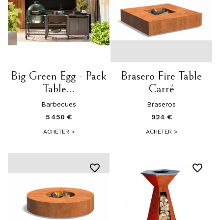
Big Green Egg - Pack
Brasero Fire Table
Table...
Carré
Barbecues
Braseros
5 450 €
924 €
ACHETER
>
ACHETER
>
favorite_border
favorite_border