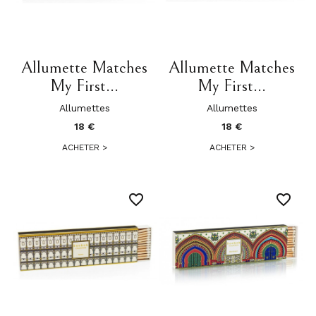
Allumette Matches
Allumette Matches
My First...
My First...
Allumettes
Allumettes
18 €
18 €
ACHETER
>
ACHETER
>
favorite_border
favorite_border