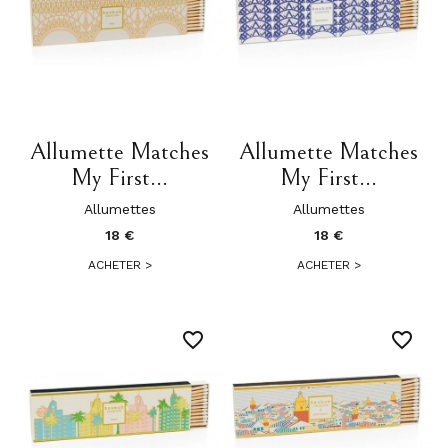
Allumette Matches
Allumette Matches
My First...
My First...
Allumettes
Allumettes
18 €
18 €
ACHETER
>
ACHETER
>
favorite_border
favorite_border