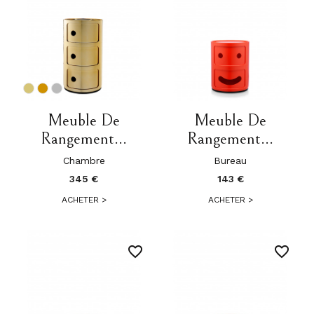
Meuble De
Meuble De
Rangement...
Rangement...
Chambre
Bureau
345 €
143 €
ACHETER
>
ACHETER
>
favorite_border
favorite_border