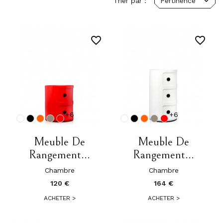
Trier par :
Pertinence
favorite_border
favorite_border
+6
+6
Meuble De
Meuble De
Rangement...
Rangement...
Chambre
Chambre
120 €
164 €
ACHETER
>
ACHETER
>