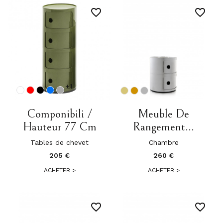
favorite_border
favorite_border
+1
Componibili /
Meuble De
Hauteur 77 Cm
Rangement...
Tables de chevet
Chambre
205 €
260 €
ACHETER
>
ACHETER
>
favorite_border
favorite_border