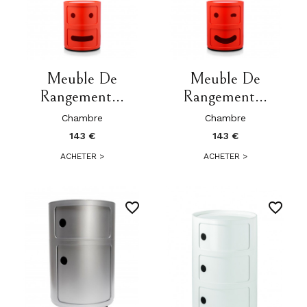
Meuble De
Meuble De
Rangement...
Rangement...
Chambre
Chambre
143 €
143 €
ACHETER
>
ACHETER
>
favorite_border
favorite_border