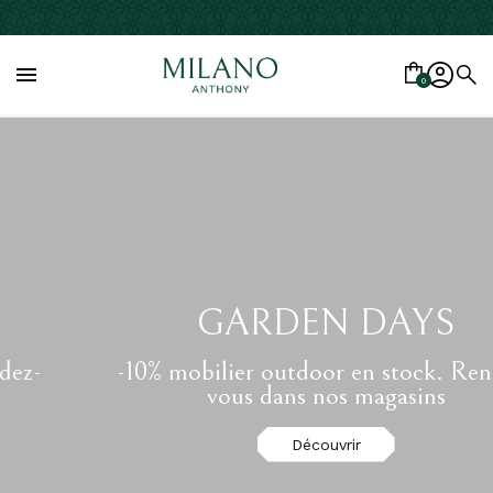

0
GARDEN DAYS
-10% mobilier outdoor en stock. Rendez-
vous dans nos magasins
Découvrir