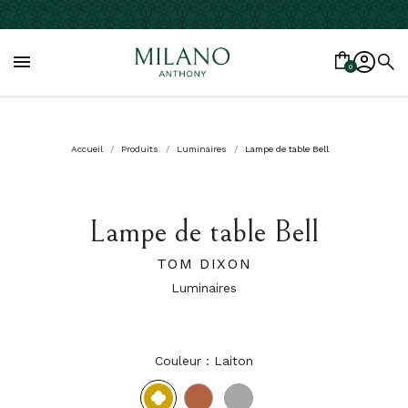

0
Accueil
Produits
Luminaires
Lampe de table Bell
Lampe de table Bell
TOM DIXON
Luminaires
Couleur : Laiton
Laiton
Cuivre
Chrome
brillant