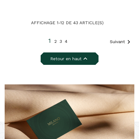
AFFICHAGE 1-12 DE 43 ARTICLE(S)
1

2
3
4
Suivant

Retour en haut