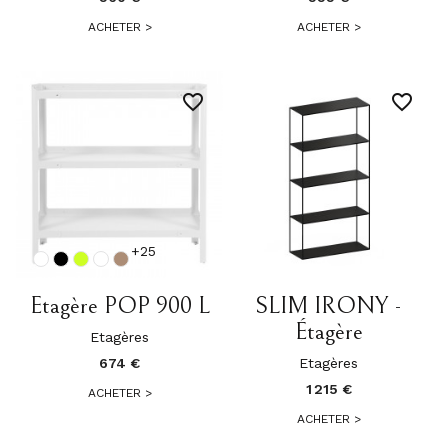
ACHETER
>
ACHETER
>
favorite_border
favorite_border
+25
Etagère POP 900 L
SLIM IRONY -
Étagère
Etagères
674 €
Etagères
1 215 €
ACHETER
>
ACHETER
>