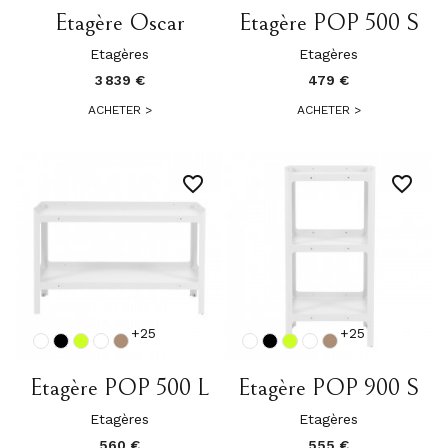
Etagère Oscar
Etagère POP 500 S
Etagères
Etagères
3 839 €
479 €
ACHETER
>
ACHETER
>
favorite_border
favorite_border
+25
+25
Etagère POP 500 L
Etagère POP 900 S
Etagères
Etagères
560 €
555 €