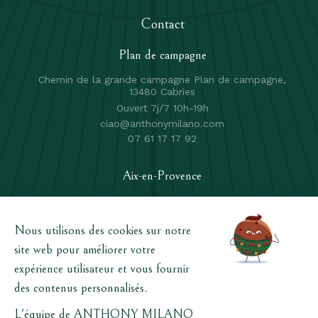
Contact
Plan de campagne
Chemin de la grande campagne Plan de campagne,
13480 Cabries
Ouvert 7j/7 10h-19h
ciao@anthonymilano.com
07 61 17 17 92
Aix-en-Provence
496 av Henri Mauriat, 13100 Aix en Provence
Ouvert du Lundi au Samedi de 10h à 19h non stop
ciaoaix@anthonymilano.com
06 82 28 19 25
Contactez-nous