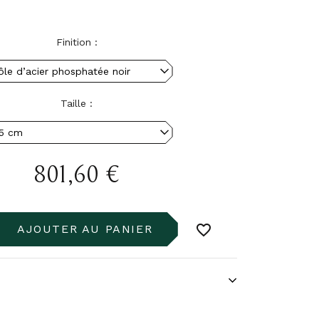
Finition :
Taille :
801,60 €
favorite_border
AJOUTER AU PANIER