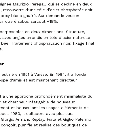
ignée Maurizio Peregalli qui se décline en deux
s, recouverte d'une tôle d’acier phosphatée noir
époxy blanc gaufré. Sur demande version
ir cuivré sablé, surcout +15%.
perposables en deux dimensions. Structure,
 avec angles arrondis en tôle d’acier naturelle
rbée. Traitement phosphatation noir, fixage final
s.
er
i est né en 1951 à Varèse. En 1984, il a fondé
upe d'amis et est maintenant directeur
.
 il a une approche profondément minimaliste du
r et chercheur infatigable de nouveaux
rnant et bousculant les usages d'éléments de
epuis 1980, il collabore avec plusieurs
 Giorgio Armani, Replay, Furla et Giglio Palermo
l conçoit, planifie et réalise des boutiques de