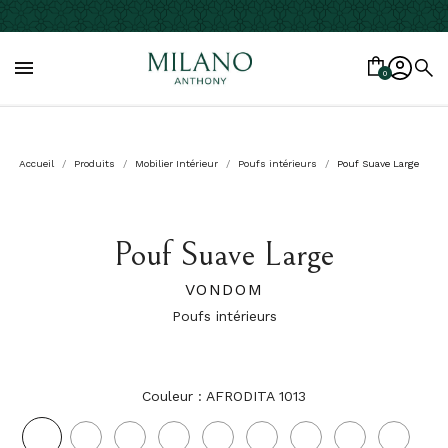

0
Accueil
Produits
Mobilier Intérieur
Poufs intérieurs
Pouf Suave Large
Pouf Suave Large
VONDOM
Poufs intérieurs
Couleur : AFRODITA 1013
AFRODITA
AGUACATE
AMATITSA
ANTHRACITE
AQUAMARINA
ARTEMISE
BACCO
BERRY
BOSC
1013
1028
1011
1044
1003
1027
1034
1021
1029