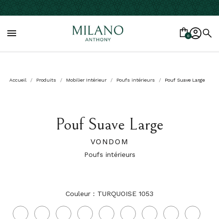

0
Accueil
Produits
Mobilier Intérieur
Poufs intérieurs
Pouf Suave Large
Pouf Suave Large
VONDOM
Poufs intérieurs
Couleur : TURQUOISE 1053
AFRODITA
AGUACATE
AMATITSA
ANTHRACITE
AQUAMARINA
ARTEMISE
BACCO
BERRY
BOSC
1013
1028
1011
1044
1003
1027
1034
1021
1029