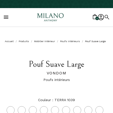

0
Accueil
Produits
Mobilier Intérieur
Poufs intérieurs
Pouf Suave Large
Pouf Suave Large
VONDOM
Poufs intérieurs
Couleur : TERRA 1039
AFRODITA
AGUACATE
AMATITSA
ANTHRACITE
AQUAMARINA
ARTEMISE
BACCO
BERRY
BOSC
1013
1028
1011
1044
1003
1027
1034
1021
1029