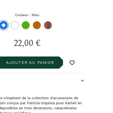
Couleur : Bleu
Bleu
Transparent
Vert
Ambre
Rose
12
transparent
RO
22,00 €
favorite_border
AJOUTER AU PANIER
es s'inspirent de la collection d'accessoires de
m conçus par Patricia Urquiola pour Kartell en
disponibles en trois dimensions, caractérisées