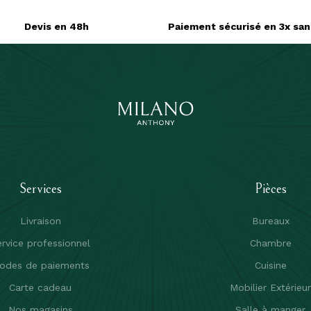
Devis en 48h
Paiement sécurisé en 3x sans
Services
Pièces
Livraison
Bureaux
rvice professionnel
Chambre
odes de paiements
Cuisine
Carte cadeau
Mobilier Extérieu
Nos magasins
Salle à manger