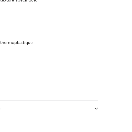
texture spécifique.
thermoplastique
e