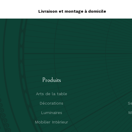
Livraison et montage à domicile
Produits
Arts de la table
Décorations
Se
Luminaires
M
Mobilier Intérieur