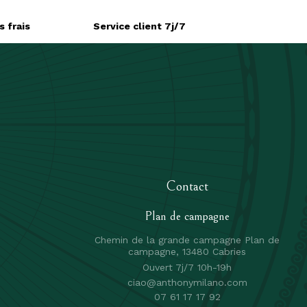
 frais
Service client 7j/7
Contact
Plan de campagne
Chemin de la grande campagne Plan de
campagne, 13480 Cabries
Ouvert 7j/7 10h-19h
ciao@anthonymilano.com
r
07 61 17 17 92