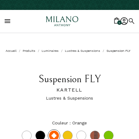

0
Accueil
Produits
Luminaires
Lustres & Suspensions
Suspension FLY
Suspension FLY
KARTELL
Lustres & Suspensions
Couleur : Orange
Orange
Blanc
Noir
Jaune
Transparent
Rose
Vert
transparent
sauge