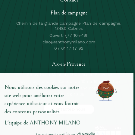
Plan de campagne
Chemin de la grande campagne Plan de campagne,
13480 Cabries
Ouvert 7j/7 10h-19h
ciao@anthonymilano.com
07 61 17 17 92
Aix-en-Provence
496 av Henri Mauriat, 13100 Aix en Provence
Ouvert du Lundi au Samedi de 10h à 19h non stop
ciaoaix@anthonymilano.com
06 82 28 19 25
Contactez-nous