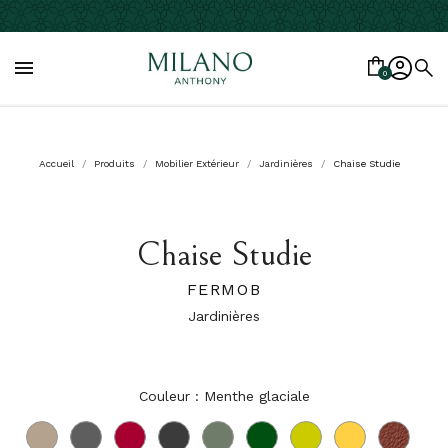

0
Accueil
Produits
Mobilier Extérieur
Jardinières
Chaise Studie
Chaise Studie
FERMOB
Jardinières
Couleur : Menthe glaciale
Muscade
Romarin
Piment
Carbone
Cactus
Cèdre
Tilleul
Miel
Ocre
rouge