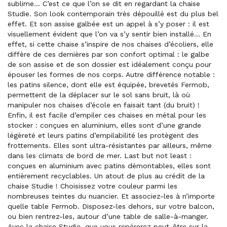
sublime... C’est ce que l’on se dit en regardant la chaise
Studie. Son look contemporain très dépouillé est du plus bel
effet. Et son assise galbée est un appel à s’y poser : il est
visuellement évident que l’on va s’y sentir bien installé... En
effet, si cette chaise s’inspire de nos chaises d’écoliers, elle
diffère de ces dernières par son confort optimal : le galbe
de son assise et de son dossier est idéalement conçu pour
épouser les formes de nos corps. Autre différence notable :
les patins silence, dont elle est équipée, brevetés Fermob,
permettent de la déplacer sur le sol sans bruit, là où
manipuler nos chaises d’école en faisait tant (du bruit) !
Enfin, il est facile d’empiler ces chaises en métal pour les
stocker : conçues en aluminium, elles sont d’une grande
légèreté et leurs patins d’empilabilité les protègent des
frottements. Elles sont ultra-résistantes par ailleurs, même
dans les climats de bord de mer. Last but not least :
conçues en aluminium avec patins démontables, elles sont
entièrement recyclables. Un atout de plus au crédit de la
chaise Studie ! Choisissez votre couleur parmi les
nombreuses teintes du nuancier. Et associez-les à n’importe
quelle table Fermob. Disposez-les dehors, sur votre balcon,
ou bien rentrez-les, autour d’une table de salle-à-manger.
Avec la chaise Studie, que vous repérerez peut-être sur la