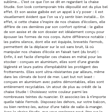
sublime... C’est ce que l’on se dit en regardant la chaise
Studie. Son look contemporain très dépouillé est du plus bel
effet. Et son assise galbée est un appel à s’y poser : il est
visuellement évident que l’on va s’y sentir bien installé... En
effet, si cette chaise s’inspire de nos chaises d’écoliers, elle
diffère de ces dernières par son confort optimal : le galbe
de son assise et de son dossier est idéalement conçu pour
épouser les formes de nos corps. Autre différence notable :
les patins silence, dont elle est équipée, brevetés Fermob,
permettent de la déplacer sur le sol sans bruit, là où
manipuler nos chaises d’école en faisait tant (du bruit) !
Enfin, il est facile d’empiler ces chaises en métal pour les
stocker : conçues en aluminium, elles sont d’une grande
légèreté et leurs patins d’empilabilité les protègent des
frottements. Elles sont ultra-résistantes par ailleurs, même
dans les climats de bord de mer. Last but not least :
conçues en aluminium avec patins démontables, elles sont
entièrement recyclables. Un atout de plus au crédit de la
chaise Studie ! Choisissez votre couleur parmi les
nombreuses teintes du nuancier. Et associez-les à n’importe
quelle table Fermob. Disposez-les dehors, sur votre balcon,
ou bien rentrez-les, autour d’une table de salle-à-manger.
Avec la chaise Studie, que vous repérerez peut-être sur la