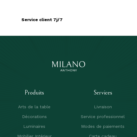
Service client 7j/7
Produits
Services
Arts de la table
Livraison
Décorations
Service professionnel
Luminaires
Modes de paiements
Mobilier Intérieur
Carte cadeau