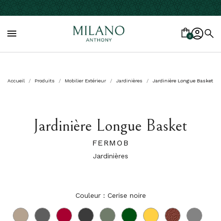

0
Accueil
Produits
Mobilier Extérieur
Jardinières
Jardinière Longue Basket
Jardinière Longue Basket
FERMOB
Jardinières
Couleur : Cerise noire
Muscade
Romarin
Piment
Carbone
Cactus
Cèdre
Miel
Ocre
Gris
rouge
orage