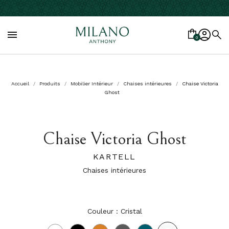

0
Accueil
Produits
Mobilier Intérieur
Chaises intérieures
Chaise Victoria
Ghost
Chaise Victoria Ghost
KARTELL
Chaises intérieures
Couleur : Cristal
Cristal
Blanc
Noir
Ambre
Fumé
Bleu