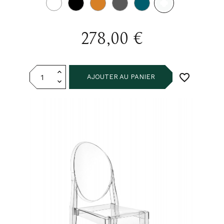
2
poudre
278,00 €
favorite_border
AJOUTER AU PANIER