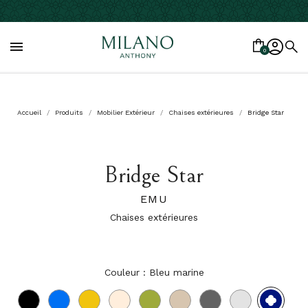

0
Accueil
Produits
Mobilier Extérieur
Chaises extérieures
Bridge Star
Bridge Star
EMU
Chaises extérieures
Couleur : Bleu marine
Bleu
Noir
Bleu
Jaune
Sable
Vert
Tourterelle
Fer
Blanc
marin
ancien
mat