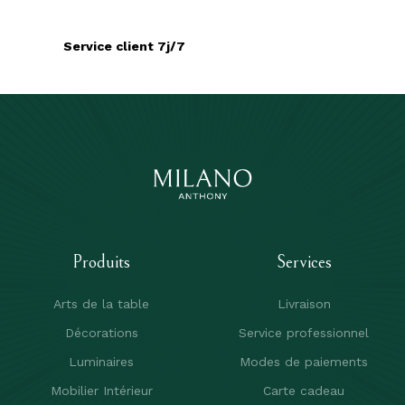
Service client 7j/7
Produits
Services
Arts de la table
Livraison
Décorations
Service professionnel
Luminaires
Modes de paiements
Mobilier Intérieur
Carte cadeau