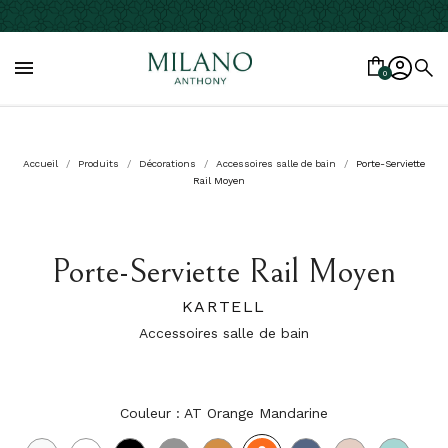

0
Accueil
Produits
Décorations
Accessoires salle de bain
Porte-Serviette
Rail Moyen
Porte-Serviette Rail Moyen
KARTELL
Accessoires salle de bain
Couleur : AT Orange Mandarine
AT
B4
Blanc
Noir
FU
AM
BL
RO
VE