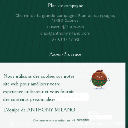
Plan de campagne
Chemin de la grande campagne Plan de campagne,
13480 Cabries
Ouvert 7j/7 10h-19h
ciao@anthonymilano.com
07 61 17 17 92
Aix-en-Provence
496 av Henri Mauriat, 13100 Aix en Provence
Ouvert du Lundi au Samedi de 10h à 19h non stop
ciaoaix@anthonymilano.com
06 82 28 19 25
Contactez-nous
mentions légales
CGV
Anthony Milano - 2026