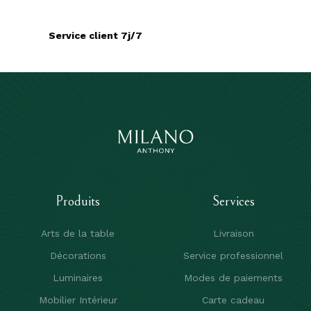
Service client 7j/7
Produits
Services
Arts de la table
Livraison
Décorations
Service professionnel
Luminaires
Modes de paiements
Mobilier Intérieur
Carte cadeau