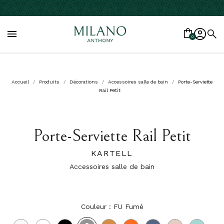

0
Accueil
Produits
Décorations
Accessoires salle de bain
Porte-Serviette
Rail Petit
Porte-Serviette Rail Petit
KARTELL
Accessoires salle de bain
Couleur : FU Fumé
FU
B4
Blanc
Noir
AM
AT
BL
RO
VE