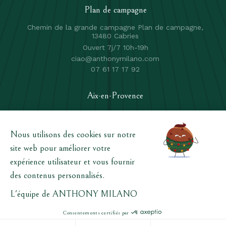
Plan de campagne
Chemin de la grande campagne Plan de campagne,
13480 Cabries
Ouvert 7j/7 10h-19h
ciao@anthonymilano.com
07 61 17 17 92
Aix-en-Provence
496 av Henri Mauriat, 13100 Aix en Provence
Ouvert du Lundi au Samedi de 10h à 19h non stop
ciaoaix@anthonymilano.com
06 82 28 19 25
Contactez-nous
mentions légales
CGV
Anthony Milano - 2026