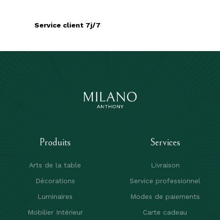
Service client 7j/7
Produits
Services
Arts de la table
Livraison
Décorations
Service professionnel
Luminaires
Modes de paiements
Mobilier Intérieur
Carte cadeau