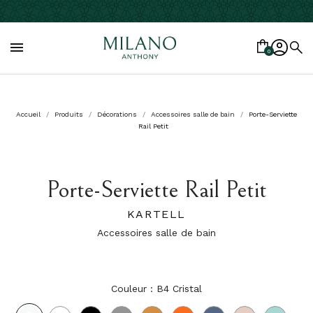

0
Accueil
Produits
Décorations
Accessoires salle de bain
Porte-Serviette
Rail Petit
Porte-Serviette Rail Petit
KARTELL
Accessoires salle de bain
Couleur : B4 Cristal
B4
Blanc
Noir
FU
AM
AT
BL
RO
VE